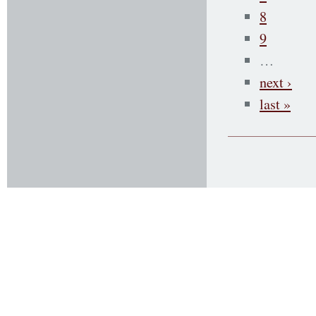
8
9
…
next ›
last »