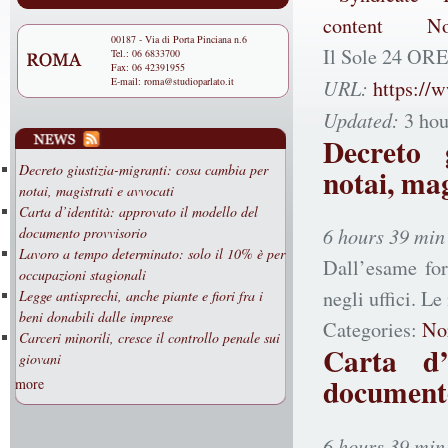
00187 - Via di Porta Pinciana n.6
Il Sole 24 ORE
Tel.: 06 6833700
Fax: 06 42391955
E-mail:
roma@studioparlato.it
URL:
https://
Updated:
3 hou
Decreto 
Decreto giustizia-migranti: cosa cambia per
notai, mag
notai, magistrati e avvocati
Carta d’identità: approvato il modello del
6 hours 39 min
documento provvisorio
Lavoro a tempo determinato: solo il 10% è per
Dall’esame for
occupazioni stagionali
negli uffici. Le
Legge antisprechi, anche piante e fiori fra i
beni donabili dalle imprese
Categories:
No
Carceri minorili, cresce il controllo penale sui
Carta d’
giovani
documento
more
6 hours 39 min