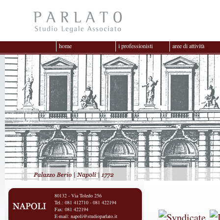
home
i professionisti
aree di attività
80132 - Via Toledo 256
Tel.: 081 412710 - 081 422194
Fax: 081 422194
E-mail:
napoli@studioparlato.it