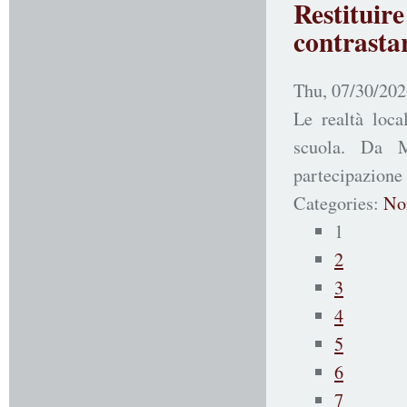
Restitui
contrastar
Thu, 07/30/202
Le realtà loca
scuola. Da M
partecipazione 
Categories:
No
1
2
3
4
5
6
7