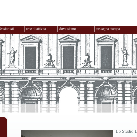
fessionisti
aree di attività
dove siamo
rassegna stampa
Lo Studio L