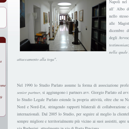
Napoli nel 
all’ Albo d
nello stesso
alle Magis
dicembre d
degli Avvoc
testimonian
nella quale 
attaccamento alla toga"
.
a
come
Nel 1990 lo Studio Parlato assume la forma di associazione profe
senior partner
, si aggiungono i partners avv. Giorgio Parlato ed avv
29
lo Studio Legale Parlato estende la propria attività, oltre che su 
Nord e Nord-Est, stringendo rapporti bilaterali di collaborazione c
internazionali. Dal 2005 lo Studio, per seguire al meglio la cliente
sempre migliore e territorialmente più vicino ai suoi assistiti, ap
via Barberini, attualmente in via di Porta Pinciana.