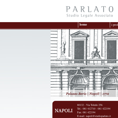
home
i pro
80132 - Via Toledo 256
Tel.: 081 412710 - 081 422194
Fax: 081 422194
E-mail:
napoli@studioparlato.it