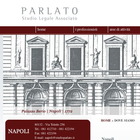
home
i professionisti
aree di attività
HOME
» DOVE SIAMO
80132 - Via Toledo 256
Tel.: 081 412710 - 081 422194
Fax: 081 422194
E-mail:
napoli@studioparlato.it
Napoli