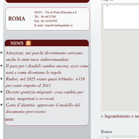
00187 - Via di Porta Pinciana n.6
Tel.: 06 6833700
Fax: 06 42391955
E-mail:
roma@studioparlato.it
Attrazioni, nei parchi divertimento arrivano
anche le mini-nave radiocomandate
Il pass per i disabili cambia ancora, ecco come
sarà e come diventano le regole
Ruderi, nel 2025 erano quasi 630mila: +129
per cento rispetto al 2011
Decreto giustizia-migranti: cosa cambia per
notai, magistrati e avvocati
Carta d’identità: approvato il modello del
documento provvisorio
> Ingrandimento e ind
more
Roma