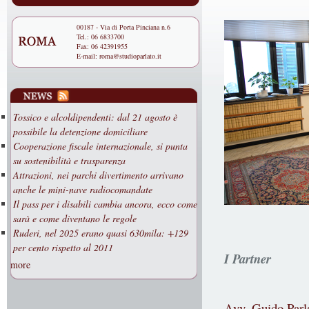
00187 - Via di Porta Pinciana n.6
Tel.: 06 6833700
Fax: 06 42391955
E-mail:
roma@studioparlato.it
Tossico e alcoldipendenti: dal 21 agosto è
possibile la detenzione domiciliare
Cooperazione fiscale internazionale, si punta
su sostenibilità e trasparenza
Attrazioni, nei parchi divertimento arrivano
anche le mini-nave radiocomandate
Il pass per i disabili cambia ancora, ecco come
sarà e come diventano le regole
Ruderi, nel 2025 erano quasi 630mila: +129
per cento rispetto al 2011
I Partner
more
Avv. Guido Parl