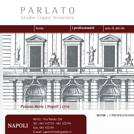
i professionisti
home
aree di attività
HOME
» I PROFESSIONIS
80132 - Via Toledo 256
Tel.: 081 412710 - 081 422194
Fax: 081 422194
E-mail:
napoli@studioparlato.it