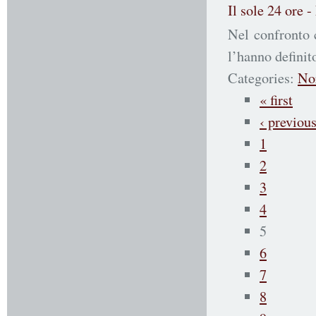
Il sole 24 ore 
Nel confronto 
l’hanno defini
Categories:
No
« first
‹ previou
1
2
3
4
5
6
7
8