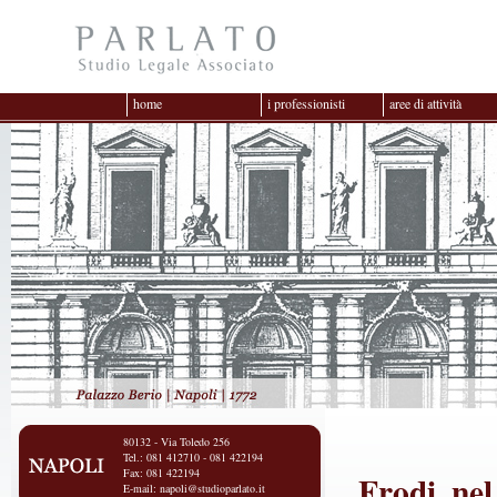
home
i professionisti
aree di attività
80132 - Via Toledo 256
Tel.: 081 412710 - 081 422194
Fax: 081 422194
Frodi, nel
E-mail:
napoli@studioparlato.it