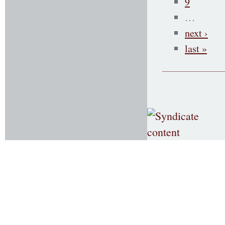
9
…
next ›
last »