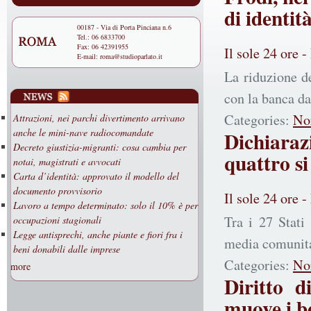
di identit
00187 - Via di Porta Pinciana n.6
Tel.: 06 6833700
Fax: 06 42391955
Il sole 24 ore 
E-mail:
roma@studioparlato.it
La riduzione d
con la banca da
Categories:
No
Attrazioni, nei parchi divertimento arrivano
anche le mini-nave radiocomandate
Dichiarazi
Decreto giustizia-migranti: cosa cambia per
quattro si
notai, magistrati e avvocati
Carta d’identità: approvato il modello del
documento provvisorio
Il sole 24 ore 
Lavoro a tempo determinato: solo il 10% è per
Tra i 27 Stati
occupazioni stagionali
Legge antisprechi, anche piante e fiori fra i
media comunita
beni donabili dalle imprese
Categories:
No
more
Diritto d
muove i b